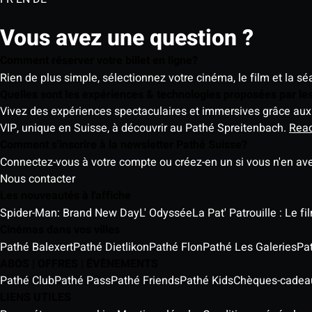
Vous avez une question ?
Comment réserver votre billet en ligne?
Rien de plus simple, sélectionnez votre cinéma, le film et la s
Quelles sont les expériences & technologies proposées par l
Vivez des expériences spectaculaires et immersives grâce aux 
VIP, unique en Suisse, à découvrir au Pathé Spreitenbach.
Rea
Comment s'inscrire à la newsletter Pathé Suisse?
Connectez-vous à votre compte ou créez-en un si vous n'en av
Nous contacter
Les nouveautés à l'affiche
Spider-Man: Brand New Day
L' Odyssée
La Pat' Patrouille : Le f
Cinémas dans vos villes
Pathé Balexert
Pathé Dietlikon
Pathé Flon
Pathé Les Galeries
Pa
ABOS | OFFRES | ÉVÈNEMENTS
Pathé Club
Pathé Pass
Pathé Friends
Pathé Kids
Chèques-cadea
LIENS UTILES