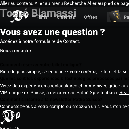
Aller au contenu
Aller au menu
Recherche
Aller au pied de pag
Touré Blamassi
Films
Cinémas
Offres
Pa
Vous avez une question ?
Accédez à notre formulaire de Contact.
Nous contacter
Comment réserver votre billet en ligne?
Rien de plus simple, sélectionnez votre cinéma, le film et la s
Quelles sont les expériences & technologies proposées par l
Vivez des expériences spectaculaires et immersives grâce aux 
VIP, unique en Suisse, à découvrir au Pathé Spreitenbach.
Rea
Comment s'inscrire à la newsletter Pathé Suisse?
Connectez-vous à votre compte ou créez-en un si vous n'en av
FR
EN
DE