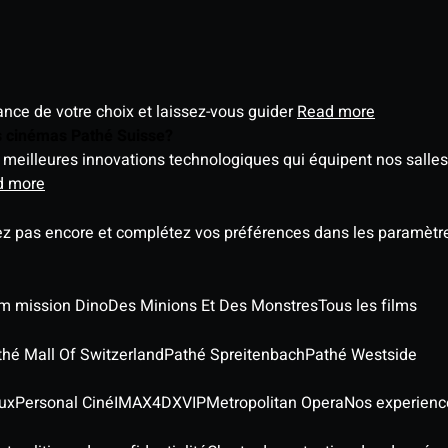
éance de votre choix et laissez-vous guider
Read more
es cinémas Pathé Suisse?
meilleures innovations technologiques qui équipent nos salles
d more
ez pas encore et complétez vos préférences dans les paramètre
ilm mission Dino
Des Minions Et Des Monstres
Tous les films
thé Mall Of Switzerland
Pathé Spreitenbach
Pathé Westside
ux
Personal Ciné
IMAX
4DX
VIP
Metropolitan Opera
Nos experienc