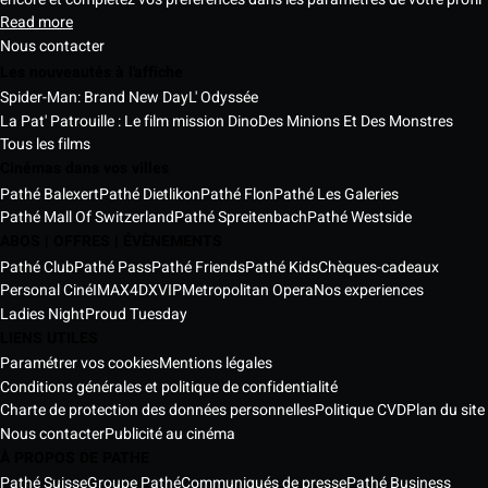
Read more
Nous contacter
Les nouveautés à l'affiche
Spider-Man: Brand New Day
L' Odyssée
La Pat' Patrouille : Le film mission Dino
Des Minions Et Des Monstres
Tous les films
Cinémas dans vos villes
Pathé Balexert
Pathé Dietlikon
Pathé Flon
Pathé Les Galeries
Pathé Mall Of Switzerland
Pathé Spreitenbach
Pathé Westside
ABOS | OFFRES | ÉVÈNEMENTS
Pathé Club
Pathé Pass
Pathé Friends
Pathé Kids
Chèques-cadeaux
Personal Ciné
IMAX
4DX
VIP
Metropolitan Opera
Nos experiences
Ladies Night
Proud Tuesday
LIENS UTILES
Paramétrer vos cookies
Mentions légales
Conditions générales et politique de confidentialité
Charte de protection des données personnelles
Politique CVD
Plan du site
Nous contacter
Publicité au cinéma
À PROPOS DE PATHE
Pathé Suisse
Groupe Pathé
Communiqués de presse
Pathé Business