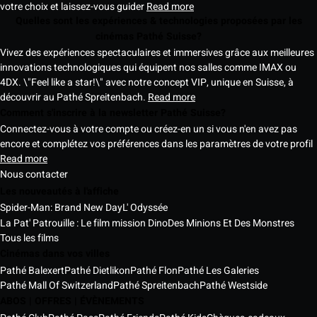
votre choix et laissez-vous guider
Read more
Quelles sont les expériences & technologies proposées par les
cinémas Pathé Suisse?
Vivez des expériences spectaculaires et immersives grâce aux meilleures
innovations technologiques qui équipent nos salles comme IMAX ou
4DX. \"Feel like a star!\" avec notre concept VIP, unique en Suisse, à
découvrir au Pathé Spreitenbach.
Read more
Comment s'inscrire à la newsletter Pathé Suisse?
Connectez-vous à votre compte ou créez-en un si vous n'en avez pas
encore et complétez vos préférences dans les paramètres de votre profil
Read more
Nous contacter
Les nouveautés à l'affiche
Spider-Man: Brand New Day
L' Odyssée
La Pat' Patrouille : Le film mission Dino
Des Minions Et Des Monstres
Tous les films
Cinémas dans vos villes
Pathé Balexert
Pathé Dietlikon
Pathé Flon
Pathé Les Galeries
Pathé Mall Of Switzerland
Pathé Spreitenbach
Pathé Westside
ABOS | OFFRES | ÉVÈNEMENTS