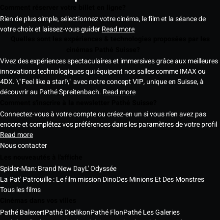
Comment réserver votre billet en ligne?
Rien de plus simple, sélectionnez votre cinéma, le film et la séance de
votre choix et laissez-vous guider
Read more
Quelles sont les expériences & technologies proposées par les
cinémas Pathé Suisse?
Vivez des expériences spectaculaires et immersives grâce aux meilleures
innovations technologiques qui équipent nos salles comme IMAX ou
4DX. \"Feel like a star!\" avec notre concept VIP, unique en Suisse, à
découvrir au Pathé Spreitenbach.
Read more
Comment s'inscrire à la newsletter Pathé Suisse?
Connectez-vous à votre compte ou créez-en un si vous n'en avez pas
encore et complétez vos préférences dans les paramètres de votre profil
Read more
Nous contacter
Les nouveautés à l'affiche
Spider-Man: Brand New Day
L' Odyssée
La Pat' Patrouille : Le film mission Dino
Des Minions Et Des Monstres
Tous les films
Cinémas dans vos villes
Pathé Balexert
Pathé Dietlikon
Pathé Flon
Pathé Les Galeries