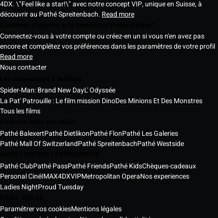
4DX. \"Feel like a star!\" avec notre concept VIP, unique en Suisse, à
découvrir au Pathé Spreitenbach.
Read more
Comment s'inscrire à la newsletter Pathé Suisse?
Connectez-vous à votre compte ou créez-en un si vous n'en avez pas
encore et complétez vos préférences dans les paramètres de votre profil
Read more
Nous contacter
Les nouveautés à l'affiche
Spider-Man: Brand New Day
L' Odyssée
La Pat' Patrouille : Le film mission Dino
Des Minions Et Des Monstres
Tous les films
Cinémas dans vos villes
Pathé Balexert
Pathé Dietlikon
Pathé Flon
Pathé Les Galeries
Pathé Mall Of Switzerland
Pathé Spreitenbach
Pathé Westside
ABOS | OFFRES | ÉVÈNEMENTS
Pathé Club
Pathé Pass
Pathé Friends
Pathé Kids
Chèques-cadeaux
Personal Ciné
IMAX
4DX
VIP
Metropolitan Opera
Nos experiences
Ladies Night
Proud Tuesday
LIENS UTILES
Paramétrer vos cookies
Mentions légales