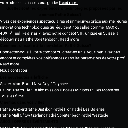
votre choix et laissez-vous guider
Read more
Quelles sont les expériences & technologies proposées par les
cinémas Pathé Suisse?
Vivez des expériences spectaculaires et immersives grâce aux meilleures
innovations technologiques qui équipent nos salles comme IMAX ou
4DX. \"Feel like a star!\" avec notre concept VIP, unique en Suisse, à
découvrir au Pathé Spreitenbach.
Read more
Comment s'inscrire à la newsletter Pathé Suisse?
Connectez-vous à votre compte ou créez-en un si vous n'en avez pas
encore et complétez vos préférences dans les paramètres de votre profil
Read more
Nous contacter
Les nouveautés à l'affiche
Spider-Man: Brand New Day
L' Odyssée
La Pat' Patrouille : Le film mission Dino
Des Minions Et Des Monstres
Tous les films
Cinémas dans vos villes
Pathé Balexert
Pathé Dietlikon
Pathé Flon
Pathé Les Galeries
Pathé Mall Of Switzerland
Pathé Spreitenbach
Pathé Westside
ABOS | OFFRES | ÉVÈNEMENTS