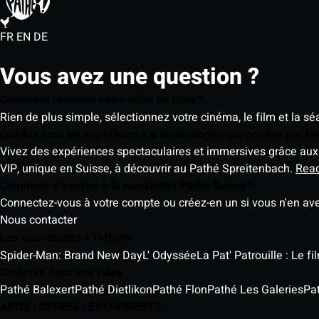
FR
EN
DE
Vous avez une question ?
Comment réserver votre billet en ligne?
Rien de plus simple, sélectionnez votre cinéma, le film et la s
Quelles sont les expériences & technologies proposées par l
Vivez des expériences spectaculaires et immersives grâce aux 
VIP, unique en Suisse, à découvrir au Pathé Spreitenbach.
Rea
Comment s'inscrire à la newsletter Pathé Suisse?
Connectez-vous à votre compte ou créez-en un si vous n'en av
Nous contacter
Les nouveautés à l'affiche
Spider-Man: Brand New Day
L' Odyssée
La Pat' Patrouille : Le f
Cinémas dans vos villes
Pathé Balexert
Pathé Dietlikon
Pathé Flon
Pathé Les Galeries
Pa
ABOS | OFFRES | ÉVÈNEMENTS