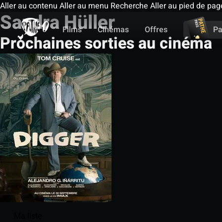
Aller au contenu
Aller au menu
Recherche
Aller au pied de pag
Sandra Hüller
Films
Cinémas
Offres
Pa
Prochaines sorties au cinéma
Ma liste