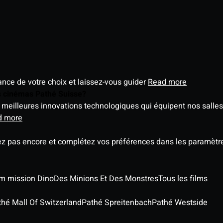
éance de votre choix et laissez-vous guider
Read more
es cinémas Pathé Suisse?
meilleures innovations technologiques qui équipent nos salles
d more
ez pas encore et complétez vos préférences dans les paramètre
ilm mission Dino
Des Minions Et Des Monstres
Tous les films
thé Mall Of Switzerland
Pathé Spreitenbach
Pathé Westside