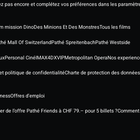
ez pas encore et complétez vos préférences dans les paramètre
ilm mission Dino
Des Minions Et Des Monstres
Tous les films
thé Mall Of Switzerland
Pathé Spreitenbach
Pathé Westside
ux
Personal Ciné
IMAX
4DX
VIP
Metropolitan Opera
Nos experienc
t politique de confidentialité
Charte de protection des données
iness
Offres d'emploi
 de l’offre Pathé Friends à CHF 79.– pour 5 billets ?
Comment l