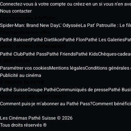
Connectez-vous à votre compte ou créez-en un si vous n'en av
Nous contacter
Les nouveautés à l'affiche
Spider-Man: Brand New Day
L' Odyssée
La Pat' Patrouille : Le f
Cinémas dans vos villes
Pathé Balexert
Pathé Dietlikon
Pathé Flon
Pathé Les Galeries
Pa
ABOS | OFFRES | ÉVÈNEMENTS
Pathé Club
Pathé Pass
Pathé Friends
Pathé Kids
Chèques-cadea
LIENS UTILES
Paramétrer vos cookies
Mentions légales
Conditions générales e
Publicité au cinéma
À PROPOS DE PATHE
Pathé Suisse
Groupe Pathé
Communiqués de presse
Pathé Bus
VOUS AVEZ DES QUESTIONS ?
Comment puis-je m'abonner au Pathé Pass?
Comment bénéficier
Les Cinémas Pathé Suisse © 2026
Tous droits réservés ®