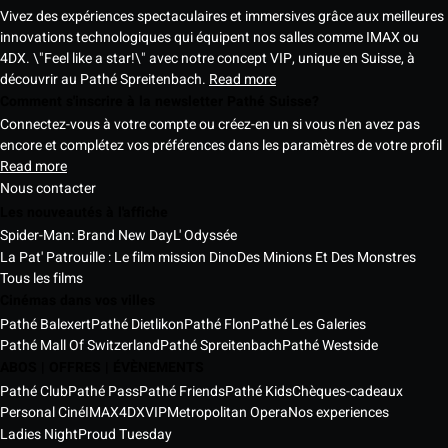
Vivez des expériences spectaculaires et immersives grâce aux meilleures
innovations technologiques qui équipent nos salles comme IMAX ou
4DX. \"Feel like a star!\" avec notre concept VIP, unique en Suisse, à
découvrir au Pathé Spreitenbach.
Read more
Comment s'inscrire à la newsletter Pathé Suisse?
Connectez-vous à votre compte ou créez-en un si vous n'en avez pas
encore et complétez vos préférences dans les paramètres de votre profil
Read more
Nous contacter
Les nouveautés à l'affiche
Spider-Man: Brand New Day
L' Odyssée
La Pat' Patrouille : Le film mission Dino
Des Minions Et Des Monstres
Tous les films
Cinémas dans vos villes
Pathé Balexert
Pathé Dietlikon
Pathé Flon
Pathé Les Galeries
Pathé Mall Of Switzerland
Pathé Spreitenbach
Pathé Westside
ABOS | OFFRES | ÉVÈNEMENTS
Pathé Club
Pathé Pass
Pathé Friends
Pathé Kids
Chèques-cadeaux
Personal Ciné
IMAX
4DX
VIP
Metropolitan Opera
Nos experiences
Ladies Night
Proud Tuesday