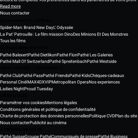
Read more
Nous contacter
Les nouveautés à l'affiche
Spider-Man: Brand New Day
L' Odyssée
La Pat' Patrouille : Le film mission Dino
Des Minions Et Des Monstres
Tous les films
Cinémas dans vos villes
Pathé Balexert
Pathé Dietlikon
Pathé Flon
Pathé Les Galeries
Pathé Mall Of Switzerland
Pathé Spreitenbach
Pathé Westside
ABOS | OFFRES | ÉVÈNEMENTS
Pathé Club
Pathé Pass
Pathé Friends
Pathé Kids
Chèques-cadeaux
Personal Ciné
IMAX
4DX
VIP
Metropolitan Opera
Nos experiences
Ladies Night
Proud Tuesday
LIENS UTILES
Paramétrer vos cookies
Mentions légales
Conditions générales et politique de confidentialité
Charte de protection des données personnelles
Politique CVD
Plan du site
Nous contacter
Publicité au cinéma
À PROPOS DE PATHE
Pathé Suisse
Groupe Pathé
Communiqués de presse
Pathé Business