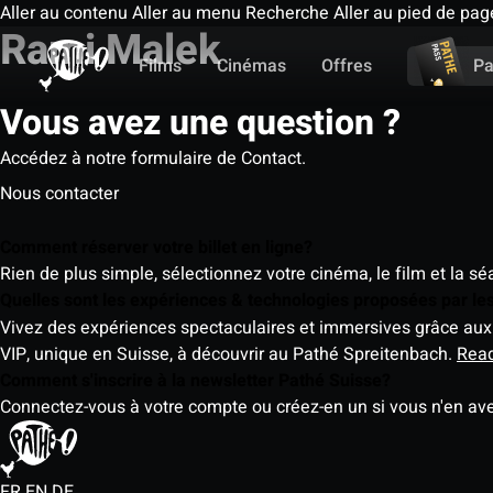
Aller au contenu
Aller au menu
Recherche
Aller au pied de pag
Rami Malek
Films
Cinémas
Offres
Pa
Vous avez une question ?
Accédez à notre formulaire de Contact.
Nous contacter
Comment réserver votre billet en ligne?
Rien de plus simple, sélectionnez votre cinéma, le film et la s
Quelles sont les expériences & technologies proposées par l
Vivez des expériences spectaculaires et immersives grâce aux 
VIP, unique en Suisse, à découvrir au Pathé Spreitenbach.
Rea
Comment s'inscrire à la newsletter Pathé Suisse?
Connectez-vous à votre compte ou créez-en un si vous n'en av
FR
EN
DE