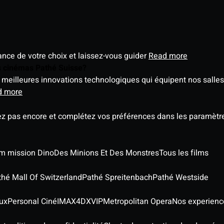
éance de votre choix et laissez-vous guider
Read more
es cinémas Pathé Suisse?
meilleures innovations technologiques qui équipent nos salles
d more
ez pas encore et complétez vos préférences dans les paramètre
ilm mission Dino
Des Minions Et Des Monstres
Tous les films
thé Mall Of Switzerland
Pathé Spreitenbach
Pathé Westside
ux
Personal Ciné
IMAX
4DX
VIP
Metropolitan Opera
Nos experienc