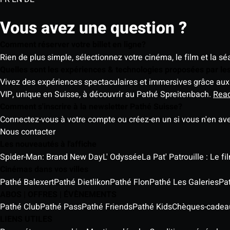
Vous avez une question ?
Comment réserver votre billet en ligne?
Rien de plus simple, sélectionnez votre cinéma, le film et la s
Quelles sont les expériences & technologies proposées par l
Vivez des expériences spectaculaires et immersives grâce aux 
VIP, unique en Suisse, à découvrir au Pathé Spreitenbach.
Rea
Comment s'inscrire à la newsletter Pathé Suisse?
Connectez-vous à votre compte ou créez-en un si vous n'en av
Nous contacter
Les nouveautés à l'affiche
Spider-Man: Brand New Day
L' Odyssée
La Pat' Patrouille : Le f
Cinémas dans vos villes
Pathé Balexert
Pathé Dietlikon
Pathé Flon
Pathé Les Galeries
Pa
ABOS | OFFRES | ÉVÈNEMENTS
Pathé Club
Pathé Pass
Pathé Friends
Pathé Kids
Chèques-cadea
LIENS UTILES