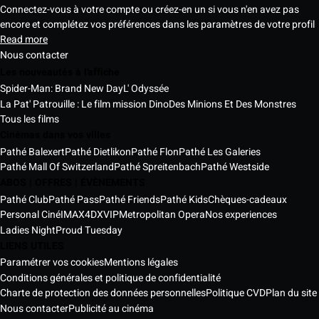
Connectez-vous à votre compte ou créez-en un si vous n'en avez pas
encore et complétez vos préférences dans les paramètres de votre profil
Read more
Nous contacter
Les nouveautés à l'affiche
Spider-Man: Brand New Day
L' Odyssée
La Pat' Patrouille : Le film mission Dino
Des Minions Et Des Monstres
Tous les films
Cinémas dans vos villes
Pathé Balexert
Pathé Dietlikon
Pathé Flon
Pathé Les Galeries
Pathé Mall Of Switzerland
Pathé Spreitenbach
Pathé Westside
ABOS | OFFRES | ÉVÈNEMENTS
Pathé Club
Pathé Pass
Pathé Friends
Pathé Kids
Chèques-cadeaux
Personal Ciné
IMAX
4DX
VIP
Metropolitan Opera
Nos experiences
Ladies Night
Proud Tuesday
LIENS UTILES
Paramétrer vos cookies
Mentions légales
Conditions générales et politique de confidentialité
Charte de protection des données personnelles
Politique CVD
Plan du site
Nous contacter
Publicité au cinéma