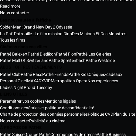
Read more
Nous contacter
Les nouveautés à l'affiche
Spider-Man: Brand New Day
L' Odyssée
La Pat' Patrouille : Le film mission Dino
Des Minions Et Des Monstres
Tous les films
Cinémas dans vos villes
Pathé Balexert
Pathé Dietlikon
Pathé Flon
Pathé Les Galeries
Pathé Mall Of Switzerland
Pathé Spreitenbach
Pathé Westside
ABOS | OFFRES | ÉVÈNEMENTS
Pathé Club
Pathé Pass
Pathé Friends
Pathé Kids
Chèques-cadeaux
Personal Ciné
IMAX
4DX
VIP
Metropolitan Opera
Nos experiences
Ladies Night
Proud Tuesday
LIENS UTILES
Paramétrer vos cookies
Mentions légales
Conditions générales et politique de confidentialité
Charte de protection des données personnelles
Politique CVD
Plan du site
Nous contacter
Publicité au cinéma
À PROPOS DE PATHE
Pathé Suisse
Groupe Pathé
Communiqués de presse
Pathé Business