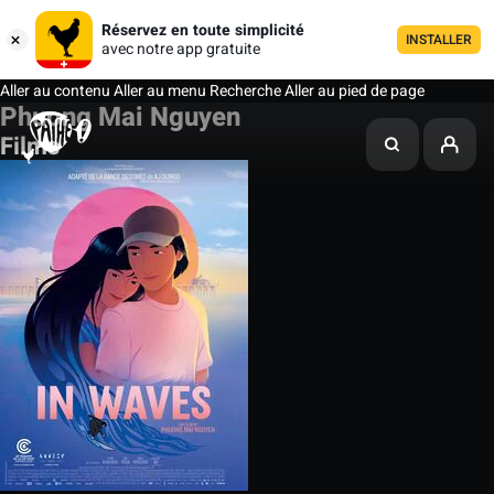
Réservez en toute simplicité
INSTALLER
avec notre app gratuite
Aller au contenu
Aller au menu
Recherche
Aller au pied de page
Phuong Mai Nguyen
Films