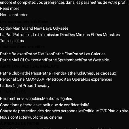
encore et complétez vos préférences dans les paramètres de votre profil
Read more
Nous contacter
Les nouveautés à l'affiche
Spider-Man: Brand New Day
L' Odyssée
La Pat' Patrouille : Le film mission Dino
Des Minions Et Des Monstres
Tous les films
Cinémas dans vos villes
Pathé Balexert
Pathé Dietlikon
Pathé Flon
Pathé Les Galeries
Pathé Mall Of Switzerland
Pathé Spreitenbach
Pathé Westside
ABOS | OFFRES | ÉVÈNEMENTS
Pathé Club
Pathé Pass
Pathé Friends
Pathé Kids
Chèques-cadeaux
Personal Ciné
IMAX
4DX
VIP
Metropolitan Opera
Nos experiences
Ladies Night
Proud Tuesday
LIENS UTILES
Paramétrer vos cookies
Mentions légales
Conditions générales et politique de confidentialité
Charte de protection des données personnelles
Politique CVD
Plan du site
Nous contacter
Publicité au cinéma
À PROPOS DE PATHE