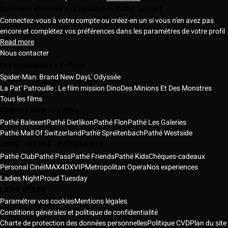
Comment s'inscrire à la newsletter Pathé Suisse?
Connectez-vous à votre compte ou créez-en un si vous n'en avez pas
encore et complétez vos préférences dans les paramètres de votre profil
Read more
Nous contacter
Les nouveautés à l'affiche
Spider-Man: Brand New Day
L' Odyssée
La Pat' Patrouille : Le film mission Dino
Des Minions Et Des Monstres
Tous les films
Cinémas dans vos villes
Pathé Balexert
Pathé Dietlikon
Pathé Flon
Pathé Les Galeries
Pathé Mall Of Switzerland
Pathé Spreitenbach
Pathé Westside
ABOS | OFFRES | ÉVÈNEMENTS
Pathé Club
Pathé Pass
Pathé Friends
Pathé Kids
Chèques-cadeaux
Personal Ciné
IMAX
4DX
VIP
Metropolitan Opera
Nos experiences
Ladies Night
Proud Tuesday
LIENS UTILES
Paramétrer vos cookies
Mentions légales
Conditions générales et politique de confidentialité
Charte de protection des données personnelles
Politique CVD
Plan du site