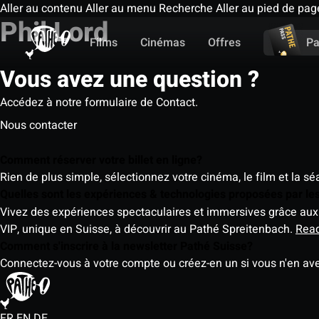
Aller au contenu
Aller au menu
Recherche
Aller au pied de pag
Phil Lord
Films
Cinémas
Offres
Pa
Vous avez une question ?
Accédez à notre formulaire de Contact.
Nous contacter
Comment réserver votre billet en ligne?
Rien de plus simple, sélectionnez votre cinéma, le film et la s
Quelles sont les expériences & technologies proposées par l
Vivez des expériences spectaculaires et immersives grâce aux 
VIP, unique en Suisse, à découvrir au Pathé Spreitenbach.
Rea
Comment s'inscrire à la newsletter Pathé Suisse?
Connectez-vous à votre compte ou créez-en un si vous n'en av
FR
EN
DE