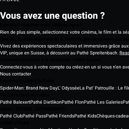
Vous avez une question ?
Comment réserver votre billet en ligne?
Rien de plus simple, sélectionnez votre cinéma, le film et la s
Quelles sont les expériences & technologies proposées par l
Vivez des expériences spectaculaires et immersives grâce aux 
VIP, unique en Suisse, à découvrir au Pathé Spreitenbach.
Rea
Comment s'inscrire à la newsletter Pathé Suisse?
Connectez-vous à votre compte ou créez-en un si vous n'en av
Nous contacter
Les nouveautés à l'affiche
Spider-Man: Brand New Day
L' Odyssée
La Pat' Patrouille : Le f
Cinémas dans vos villes
Pathé Balexert
Pathé Dietlikon
Pathé Flon
Pathé Les Galeries
Pa
ABOS | OFFRES | ÉVÈNEMENTS
Pathé Club
Pathé Pass
Pathé Friends
Pathé Kids
Chèques-cadea
LIENS UTILES