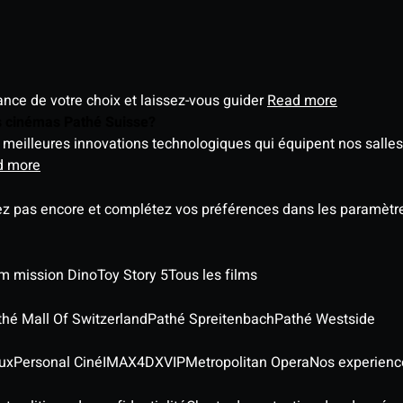
éance de votre choix et laissez-vous guider
Read more
es cinémas Pathé Suisse?
meilleures innovations technologiques qui équipent nos salles
d more
ez pas encore et complétez vos préférences dans les paramètre
ilm mission Dino
Toy Story 5
Tous les films
thé Mall Of Switzerland
Pathé Spreitenbach
Pathé Westside
ux
Personal Ciné
IMAX
4DX
VIP
Metropolitan Opera
Nos experienc