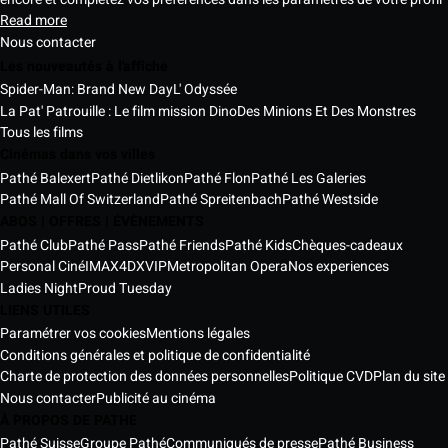
Read more
Nous contacter
Les nouveautés à l'affiche
Spider-Man: Brand New Day
L' Odyssée
La Pat' Patrouille : Le film mission Dino
Des Minions Et Des Monstres
Tous les films
Cinémas dans vos villes
Pathé Balexert
Pathé Dietlikon
Pathé Flon
Pathé Les Galeries
Pathé Mall Of Switzerland
Pathé Spreitenbach
Pathé Westside
ABOS | OFFRES | ÉVÈNEMENTS
Pathé Club
Pathé Pass
Pathé Friends
Pathé Kids
Chèques-cadeaux
Personal Ciné
IMAX
4DX
VIP
Metropolitan Opera
Nos experiences
Ladies Night
Proud Tuesday
LIENS UTILES
Paramétrer vos cookies
Mentions légales
Conditions générales et politique de confidentialité
Charte de protection des données personnelles
Politique CVD
Plan du site
Nous contacter
Publicité au cinéma
À PROPOS DE PATHE
Pathé Suisse
Groupe Pathé
Communiqués de presse
Pathé Business