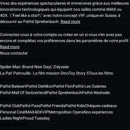
Vivez des expériences spectaculaires et immersives grâce aux meilleures
innovations technologiques qui équipent nos salles comme IMAX ou
4DX. \"Feel like a star!\" avec notre concept VIP, unique en Suisse, à
découvrir au Pathé Spreitenbach.
Read more
Comment s'inscrire à la newsletter Pathé Suisse?
Connectez-vous à votre compte ou créez-en un si vous n'en avez pas
encore et complétez vos préférences dans les paramètres de votre profil
Read more
Nous contacter
Les nouveautés à l'affiche
Spider-Man: Brand New Day
L' Odyssée
La Pat' Patrouille : Le film mission Dino
Toy Story 5
Tous les films
Cinémas dans vos villes
Pathé Balexert
Pathé Dietlikon
Pathé Flon
Pathé Les Galeries
Pathé Mall Of Switzerland
Pathé Spreitenbach
Pathé Westside
ABOS | OFFRES | ÉVÈNEMENTS
Pathé Club
Pathé Pass
Pathé Friends
Pathé Kids
Chèques-cadeaux
Personal Ciné
IMAX
4DX
VIP
Metropolitan Opera
Nos experiences
Ladies Night
Proud Tuesday
LIENS UTILES