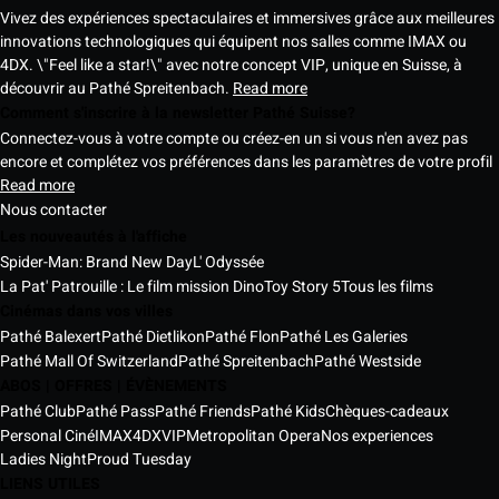
Vivez des expériences spectaculaires et immersives grâce aux meilleures
innovations technologiques qui équipent nos salles comme IMAX ou
4DX. \"Feel like a star!\" avec notre concept VIP, unique en Suisse, à
découvrir au Pathé Spreitenbach.
Read more
Comment s'inscrire à la newsletter Pathé Suisse?
Connectez-vous à votre compte ou créez-en un si vous n'en avez pas
encore et complétez vos préférences dans les paramètres de votre profil
Read more
Nous contacter
Les nouveautés à l'affiche
Spider-Man: Brand New Day
L' Odyssée
La Pat' Patrouille : Le film mission Dino
Toy Story 5
Tous les films
Cinémas dans vos villes
Pathé Balexert
Pathé Dietlikon
Pathé Flon
Pathé Les Galeries
Pathé Mall Of Switzerland
Pathé Spreitenbach
Pathé Westside
ABOS | OFFRES | ÉVÈNEMENTS
Pathé Club
Pathé Pass
Pathé Friends
Pathé Kids
Chèques-cadeaux
Personal Ciné
IMAX
4DX
VIP
Metropolitan Opera
Nos experiences
Ladies Night
Proud Tuesday
LIENS UTILES