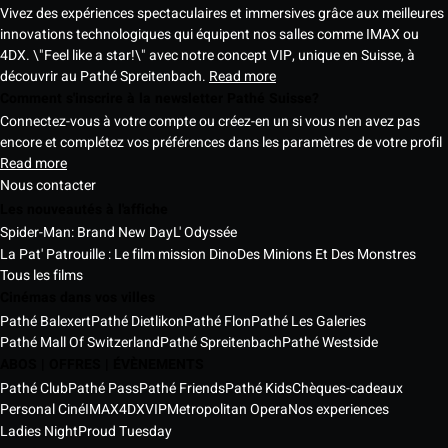
Vivez des expériences spectaculaires et immersives grâce aux meilleures
innovations technologiques qui équipent nos salles comme IMAX ou
4DX. \"Feel like a star!\" avec notre concept VIP, unique en Suisse, à
découvrir au Pathé Spreitenbach.
Read more
Comment s'inscrire à la newsletter Pathé Suisse?
Connectez-vous à votre compte ou créez-en un si vous n'en avez pas
encore et complétez vos préférences dans les paramètres de votre profil
Read more
Nous contacter
Les nouveautés à l'affiche
Spider-Man: Brand New Day
L' Odyssée
La Pat' Patrouille : Le film mission Dino
Des Minions Et Des Monstres
Tous les films
Cinémas dans vos villes
Pathé Balexert
Pathé Dietlikon
Pathé Flon
Pathé Les Galeries
Pathé Mall Of Switzerland
Pathé Spreitenbach
Pathé Westside
ABOS | OFFRES | ÉVÈNEMENTS
Pathé Club
Pathé Pass
Pathé Friends
Pathé Kids
Chèques-cadeaux
Personal Ciné
IMAX
4DX
VIP
Metropolitan Opera
Nos experiences
Ladies Night
Proud Tuesday