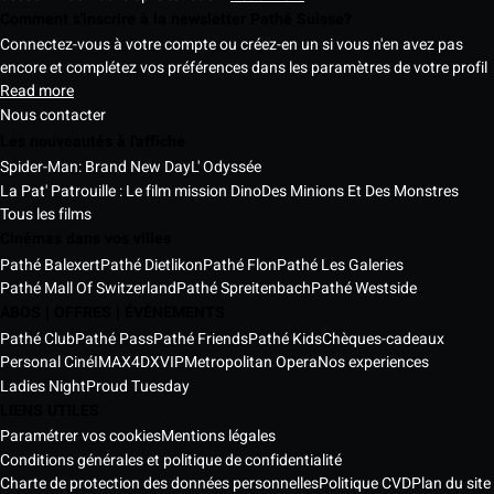
Comment s'inscrire à la newsletter Pathé Suisse?
Connectez-vous à votre compte ou créez-en un si vous n'en avez pas
encore et complétez vos préférences dans les paramètres de votre profil
Read more
Nous contacter
Les nouveautés à l'affiche
Spider-Man: Brand New Day
L' Odyssée
La Pat' Patrouille : Le film mission Dino
Des Minions Et Des Monstres
Tous les films
Cinémas dans vos villes
Pathé Balexert
Pathé Dietlikon
Pathé Flon
Pathé Les Galeries
Pathé Mall Of Switzerland
Pathé Spreitenbach
Pathé Westside
ABOS | OFFRES | ÉVÈNEMENTS
Pathé Club
Pathé Pass
Pathé Friends
Pathé Kids
Chèques-cadeaux
Personal Ciné
IMAX
4DX
VIP
Metropolitan Opera
Nos experiences
Ladies Night
Proud Tuesday
LIENS UTILES
Paramétrer vos cookies
Mentions légales
Conditions générales et politique de confidentialité
Charte de protection des données personnelles
Politique CVD
Plan du site