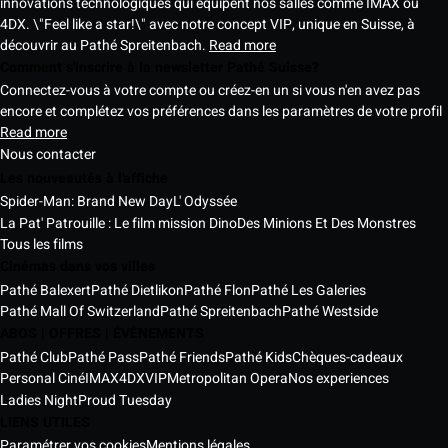
innovations technologiques qui équipent nos salles comme IMAX ou
4DX. \"Feel like a star!\" avec notre concept VIP, unique en Suisse, à
découvrir au Pathé Spreitenbach.
Read more
Comment s'inscrire à la newsletter Pathé Suisse?
Connectez-vous à votre compte ou créez-en un si vous n'en avez pas
encore et complétez vos préférences dans les paramètres de votre profil
Read more
Nous contacter
Les nouveautés à l'affiche
Spider-Man: Brand New Day
L' Odyssée
La Pat' Patrouille : Le film mission Dino
Des Minions Et Des Monstres
Tous les films
Cinémas dans vos villes
Pathé Balexert
Pathé Dietlikon
Pathé Flon
Pathé Les Galeries
Pathé Mall Of Switzerland
Pathé Spreitenbach
Pathé Westside
ABOS | OFFRES | ÉVÈNEMENTS
Pathé Club
Pathé Pass
Pathé Friends
Pathé Kids
Chèques-cadeaux
Personal Ciné
IMAX
4DX
VIP
Metropolitan Opera
Nos experiences
Ladies Night
Proud Tuesday
LIENS UTILES
Paramétrer vos cookies
Mentions légales