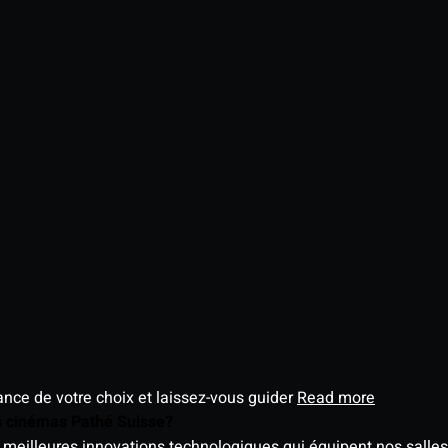
éance de votre choix et laissez-vous guider
Read more
es cinémas Pathé Suisse?
meilleures innovations technologiques qui équipent nos salles