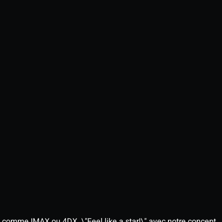
 comme IMAX ou 4DX. \"Feel like a star!\" avec notre concept