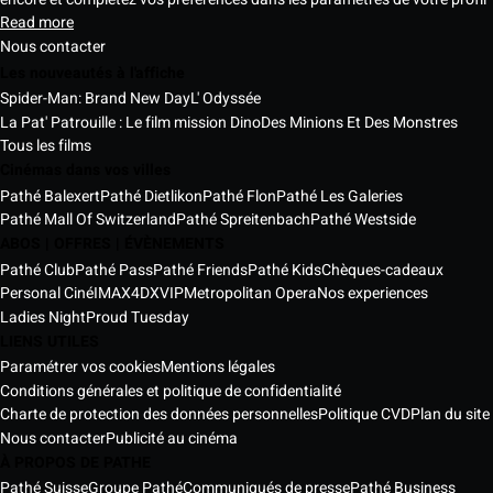
Read more
Nous contacter
Les nouveautés à l'affiche
Spider-Man: Brand New Day
L' Odyssée
La Pat' Patrouille : Le film mission Dino
Des Minions Et Des Monstres
Tous les films
Cinémas dans vos villes
Pathé Balexert
Pathé Dietlikon
Pathé Flon
Pathé Les Galeries
Pathé Mall Of Switzerland
Pathé Spreitenbach
Pathé Westside
ABOS | OFFRES | ÉVÈNEMENTS
Pathé Club
Pathé Pass
Pathé Friends
Pathé Kids
Chèques-cadeaux
Personal Ciné
IMAX
4DX
VIP
Metropolitan Opera
Nos experiences
Ladies Night
Proud Tuesday
LIENS UTILES
Paramétrer vos cookies
Mentions légales
Conditions générales et politique de confidentialité
Charte de protection des données personnelles
Politique CVD
Plan du site
Nous contacter
Publicité au cinéma
À PROPOS DE PATHE
Pathé Suisse
Groupe Pathé
Communiqués de presse
Pathé Business