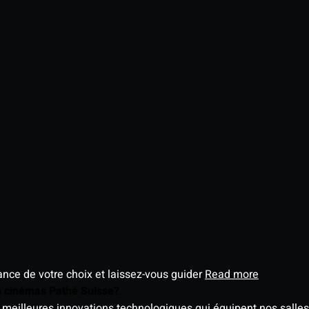
éance de votre choix et laissez-vous guider
Read more
es cinémas Pathé Suisse?
meilleures innovations technologiques qui équipent nos salles