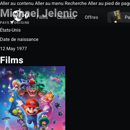
Aller au contenu
Aller au menu
Recherche
Aller au pied de pag
Michael Jelenic
Films
Cinémas
Offres
Pa
PAYS D'ORIGINE
États-Unis
Date de naissance
12 May 1977
Films