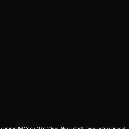
 comme IMAX ou 4DX. \"Feel like a star!\" avec notre concept