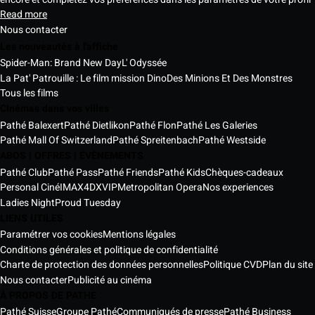
Read more
Nous contacter
Les nouveautés à l'affiche
Spider-Man: Brand New Day
L' Odyssée
La Pat' Patrouille : Le film mission Dino
Des Minions Et Des Monstres
Tous les films
Cinémas dans vos villes
Pathé Balexert
Pathé Dietlikon
Pathé Flon
Pathé Les Galeries
Pathé Mall Of Switzerland
Pathé Spreitenbach
Pathé Westside
ABOS | OFFRES | ÉVÈNEMENTS
Pathé Club
Pathé Pass
Pathé Friends
Pathé Kids
Chèques-cadeaux
Personal Ciné
IMAX
4DX
VIP
Metropolitan Opera
Nos experiences
Ladies Night
Proud Tuesday
LIENS UTILES
Paramétrer vos cookies
Mentions légales
Conditions générales et politique de confidentialité
Charte de protection des données personnelles
Politique CVD
Plan du site
Nous contacter
Publicité au cinéma
À PROPOS DE PATHE
Pathé Suisse
Groupe Pathé
Communiqués de presse
Pathé Business