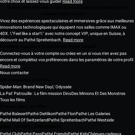
votre choix et laissez-vous guider
Read more
Quelles sont les expériences & technologies proposées par les
cinémas Pathé Suisse?
Vivez des expériences spectaculaires et immersives grâce aux meilleures
innovations technologiques qui équipent nos salles comme IMAX ou
4DX. \"Feel like a star!\" avec notre concept VIP, unique en Suisse, à
découvrir au Pathé Spreitenbach.
Read more
Comment s'inscrire à la newsletter Pathé Suisse?
Connectez-vous à votre compte ou créez-en un si vous n'en avez pas
encore et complétez vos préférences dans les paramètres de votre profil
Read more
Nous contacter
Les nouveautés à l'affiche
Spider-Man: Brand New Day
L' Odyssée
La Pat' Patrouille : Le film mission Dino
Des Minions Et Des Monstres
Tous les films
Cinémas dans vos villes
Pathé Balexert
Pathé Dietlikon
Pathé Flon
Pathé Les Galeries
Pathé Mall Of Switzerland
Pathé Spreitenbach
Pathé Westside
ABOS | OFFRES | ÉVÈNEMENTS
Pathé Club
Pathé Pass
Pathé Friends
Pathé Kids
Chèques-cadeaux