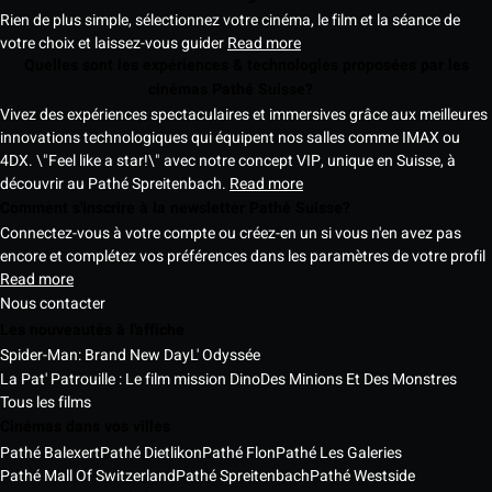
Rien de plus simple, sélectionnez votre cinéma, le film et la séance de
votre choix et laissez-vous guider
Read more
Quelles sont les expériences & technologies proposées par les
cinémas Pathé Suisse?
Vivez des expériences spectaculaires et immersives grâce aux meilleures
innovations technologiques qui équipent nos salles comme IMAX ou
4DX. \"Feel like a star!\" avec notre concept VIP, unique en Suisse, à
découvrir au Pathé Spreitenbach.
Read more
Comment s'inscrire à la newsletter Pathé Suisse?
Connectez-vous à votre compte ou créez-en un si vous n'en avez pas
encore et complétez vos préférences dans les paramètres de votre profil
Read more
Nous contacter
Les nouveautés à l'affiche
Spider-Man: Brand New Day
L' Odyssée
La Pat' Patrouille : Le film mission Dino
Des Minions Et Des Monstres
Tous les films
Cinémas dans vos villes
Pathé Balexert
Pathé Dietlikon
Pathé Flon
Pathé Les Galeries
Pathé Mall Of Switzerland
Pathé Spreitenbach
Pathé Westside