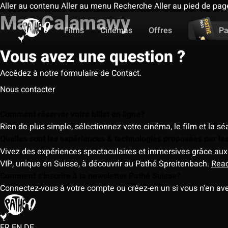
Aller au contenu
Aller au menu
Recherche
Aller au pied de pag
May Calamawy
Films
Cinémas
Offres
Pa
Vous avez une question ?
Accédez à notre formulaire de Contact.
Nous contacter
Comment réserver votre billet en ligne?
Rien de plus simple, sélectionnez votre cinéma, le film et la s
Quelles sont les expériences & technologies proposées par l
Vivez des expériences spectaculaires et immersives grâce aux 
VIP, unique en Suisse, à découvrir au Pathé Spreitenbach.
Rea
Comment s'inscrire à la newsletter Pathé Suisse?
Connectez-vous à votre compte ou créez-en un si vous n'en av
FR
EN
DE