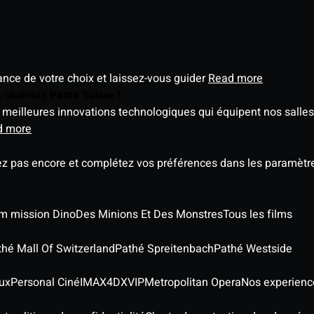
éance de votre choix et laissez-vous guider
Read more
es cinémas Pathé Suisse?
meilleures innovations technologiques qui équipent nos salles
d more
ez pas encore et complétez vos préférences dans les paramètre
ilm mission Dino
Des Minions Et Des Monstres
Tous les films
thé Mall Of Switzerland
Pathé Spreitenbach
Pathé Westside
ux
Personal Ciné
IMAX
4DX
VIP
Metropolitan Opera
Nos experienc