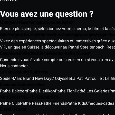
Vous avez une question ?
Comment réserver votre billet en ligne?
Rien de plus simple, sélectionnez votre cinéma, le film et la s
Quelles sont les expériences & technologies proposées par l
Vivez des expériences spectaculaires et immersives grâce aux 
VIP, unique en Suisse, à découvrir au Pathé Spreitenbach.
Rea
Comment s'inscrire à la newsletter Pathé Suisse?
Connectez-vous à votre compte ou créez-en un si vous n'en av
Nous contacter
Les nouveautés à l'affiche
Spider-Man: Brand New Day
L' Odyssée
La Pat' Patrouille : Le f
Cinémas dans vos villes
Pathé Balexert
Pathé Dietlikon
Pathé Flon
Pathé Les Galeries
Pa
ABOS | OFFRES | ÉVÈNEMENTS
Pathé Club
Pathé Pass
Pathé Friends
Pathé Kids
Chèques-cadea
LIENS UTILES