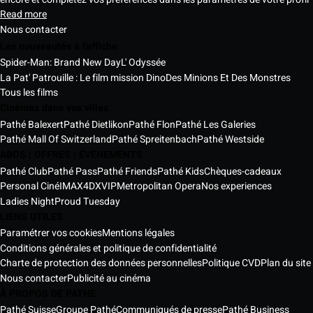
Read more
Nous contacter
Les nouveautés à l'affiche
Spider-Man: Brand New Day
L' Odyssée
La Pat' Patrouille : Le film mission Dino
Des Minions Et Des Monstres
Tous les films
Cinémas dans vos villes
Pathé Balexert
Pathé Dietlikon
Pathé Flon
Pathé Les Galeries
Pathé Mall Of Switzerland
Pathé Spreitenbach
Pathé Westside
ABOS | OFFRES | ÉVÈNEMENTS
Pathé Club
Pathé Pass
Pathé Friends
Pathé Kids
Chèques-cadeaux
Personal Ciné
IMAX
4DX
VIP
Metropolitan Opera
Nos experiences
Ladies Night
Proud Tuesday
LIENS UTILES
Paramétrer vos cookies
Mentions légales
Conditions générales et politique de confidentialité
Charte de protection des données personnelles
Politique CVD
Plan du site
Nous contacter
Publicité au cinéma
À PROPOS DE PATHE
Pathé Suisse
Groupe Pathé
Communiqués de presse
Pathé Business