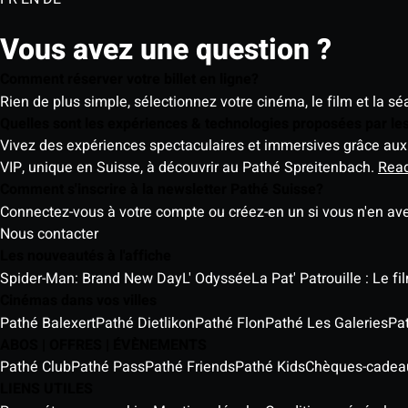
Vous avez une question ?
Comment réserver votre billet en ligne?
Rien de plus simple, sélectionnez votre cinéma, le film et la s
Quelles sont les expériences & technologies proposées par l
Vivez des expériences spectaculaires et immersives grâce aux 
VIP, unique en Suisse, à découvrir au Pathé Spreitenbach.
Rea
Comment s'inscrire à la newsletter Pathé Suisse?
Connectez-vous à votre compte ou créez-en un si vous n'en av
Nous contacter
Les nouveautés à l'affiche
Spider-Man: Brand New Day
L' Odyssée
La Pat' Patrouille : Le f
Cinémas dans vos villes
Pathé Balexert
Pathé Dietlikon
Pathé Flon
Pathé Les Galeries
Pa
ABOS | OFFRES | ÉVÈNEMENTS
Pathé Club
Pathé Pass
Pathé Friends
Pathé Kids
Chèques-cadea
LIENS UTILES