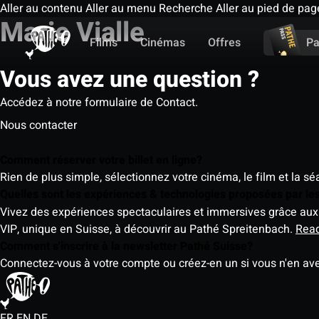
Aller au contenu
Aller au menu
Recherche
Aller au pied de pag
Marie Vialle
Films
Cinémas
Offres
Pa
Vous avez une question ?
Accédez à notre formulaire de Contact.
Nous contacter
Comment réserver votre billet en ligne?
Rien de plus simple, sélectionnez votre cinéma, le film et la s
Quelles sont les expériences & technologies proposées par l
Vivez des expériences spectaculaires et immersives grâce aux 
VIP, unique en Suisse, à découvrir au Pathé Spreitenbach.
Rea
Comment s'inscrire à la newsletter Pathé Suisse?
Connectez-vous à votre compte ou créez-en un si vous n'en av
FR
EN
DE