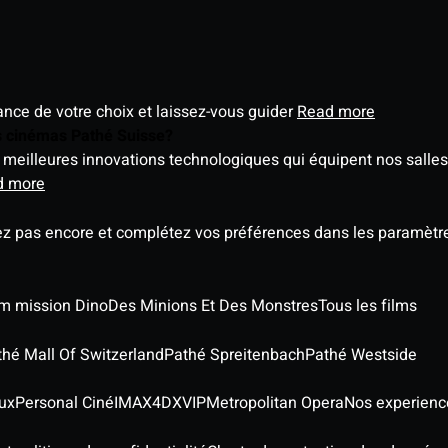
éance de votre choix et laissez-vous guider
Read more
es cinémas Pathé Suisse?
meilleures innovations technologiques qui équipent nos salles
d more
ez pas encore et complétez vos préférences dans les paramètre
ilm mission Dino
Des Minions Et Des Monstres
Tous les films
thé Mall Of Switzerland
Pathé Spreitenbach
Pathé Westside
ux
Personal Ciné
IMAX
4DX
VIP
Metropolitan Opera
Nos experienc