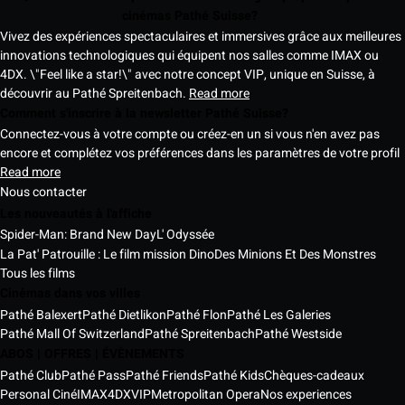
cinémas Pathé Suisse?
Vivez des expériences spectaculaires et immersives grâce aux meilleures
innovations technologiques qui équipent nos salles comme IMAX ou
4DX. \"Feel like a star!\" avec notre concept VIP, unique en Suisse, à
découvrir au Pathé Spreitenbach.
Read more
Comment s'inscrire à la newsletter Pathé Suisse?
Connectez-vous à votre compte ou créez-en un si vous n'en avez pas
encore et complétez vos préférences dans les paramètres de votre profil
Read more
Nous contacter
Les nouveautés à l'affiche
Spider-Man: Brand New Day
L' Odyssée
La Pat' Patrouille : Le film mission Dino
Des Minions Et Des Monstres
Tous les films
Cinémas dans vos villes
Pathé Balexert
Pathé Dietlikon
Pathé Flon
Pathé Les Galeries
Pathé Mall Of Switzerland
Pathé Spreitenbach
Pathé Westside
ABOS | OFFRES | ÉVÈNEMENTS
Pathé Club
Pathé Pass
Pathé Friends
Pathé Kids
Chèques-cadeaux
Personal Ciné
IMAX
4DX
VIP
Metropolitan Opera
Nos experiences