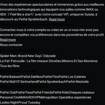
Vivez des expériences spectaculaires et immersives grâce aux meilleures
innovations technologiques qui équipent nos salles comme IMAX ou
4DX. \"Feel like a star!\" avec notre concept VIP, unique en Suisse, à
découvrir au Pathé Spreitenbach.
Read more
Comment s'inscrire à la newsletter Pathé Suisse?
Connectez-vous à votre compte ou créez-en un si vous n'en avez pas
encore et complétez vos préférences dans les paramètres de votre profil
Read more
Nous contacter
Les nouveautés à l'affiche
Spider-Man: Brand New Day
L' Odyssée
La Pat' Patrouille : Le film mission Dino
Des Minions Et Des Monstres
Tous les films
Cinémas dans vos villes
Pathé Balexert
Pathé Dietlikon
Pathé Flon
Pathé Les Galeries
Pathé Mall Of Switzerland
Pathé Spreitenbach
Pathé Westside
ABOS | OFFRES | ÉVÈNEMENTS
Pathé Club
Pathé Pass
Pathé Friends
Pathé Kids
Chèques-cadeaux
Personal Ciné
IMAX
4DX
VIP
Metropolitan Opera
Nos experiences
Ladies Night
Proud Tuesday