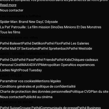
Read more
Nous contacter
Les nouveautés à l'affiche
Spider-Man: Brand New Day
L' Odyssée
La Pat' Patrouille : Le film mission Dino
Des Minions Et Des Monstres
Tous les films
Cinémas dans vos villes
Pathé Balexert
Pathé Dietlikon
Pathé Flon
Pathé Les Galeries
Pathé Mall Of Switzerland
Pathé Spreitenbach
Pathé Westside
ABOS | OFFRES | ÉVÈNEMENTS
Pathé Club
Pathé Pass
Pathé Friends
Pathé Kids
Chèques-cadeaux
Personal Ciné
IMAX
4DX
VIP
Metropolitan Opera
Nos experiences
Ladies Night
Proud Tuesday
LIENS UTILES
Paramétrer vos cookies
Mentions légales
Conditions générales et politique de confidentialité
Charte de protection des données personnelles
Politique CVD
Plan du site
Nous contacter
Publicité au cinéma
À PROPOS DE PATHE
Pathé Suisse
Groupe Pathé
Communiqués de presse
Pathé Business