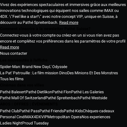
Vivez des expériences spectaculaires et immersives grâce aux meilleures
innovations technologiques qui équipent nos salles comme IMAX ou
4DX. \"Feel like a star!\" avec notre concept VIP, unique en Suisse, à
découvrir au Pathé Spreitenbach.
Read more
Comment s'inscrire à la newsletter Pathé Suisse?
Connectez-vous à votre compte ou créez-en un si vous n'en avez pas
encore et complétez vos préférences dans les paramètres de votre profil
Read more
Nous contacter
Les nouveautés à l'affiche
Spider-Man: Brand New Day
L' Odyssée
La Pat' Patrouille : Le film mission Dino
Des Minions Et Des Monstres
Tous les films
Cinémas dans vos villes
Pathé Balexert
Pathé Dietlikon
Pathé Flon
Pathé Les Galeries
Pathé Mall Of Switzerland
Pathé Spreitenbach
Pathé Westside
ABOS | OFFRES | ÉVÈNEMENTS
Pathé Club
Pathé Pass
Pathé Friends
Pathé Kids
Chèques-cadeaux
Personal Ciné
IMAX
4DX
VIP
Metropolitan Opera
Nos experiences
Ladies Night
Proud Tuesday