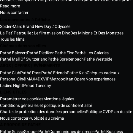
Read more
Nous contacter
Les nouveautés à l'affiche
Spider-Man: Brand New Day
L' Odyssée
La Pat' Patrouille : Le film mission Dino
Des Minions Et Des Monstres
Tous les films
Cinémas dans vos villes
Pathé Balexert
Pathé Dietlikon
Pathé Flon
Pathé Les Galeries
Pathé Mall Of Switzerland
Pathé Spreitenbach
Pathé Westside
ABOS | OFFRES | ÉVÈNEMENTS
Pathé Club
Pathé Pass
Pathé Friends
Pathé Kids
Chèques-cadeaux
Personal Ciné
IMAX
4DX
VIP
Metropolitan Opera
Nos experiences
Ladies Night
Proud Tuesday
LIENS UTILES
Paramétrer vos cookies
Mentions légales
Conditions générales et politique de confidentialité
Charte de protection des données personnelles
Politique CVD
Plan du site
Nous contacter
Publicité au cinéma
À PROPOS DE PATHE
Pathé Suisse
Groupe Pathé
Communiqués de presse
Pathé Business