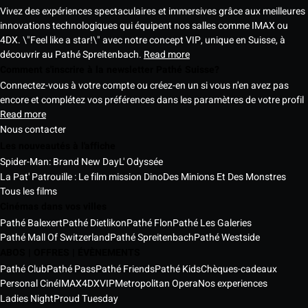
Vivez des expériences spectaculaires et immersives grâce aux meilleures
innovations technologiques qui équipent nos salles comme IMAX ou
4DX. \"Feel like a star!\" avec notre concept VIP, unique en Suisse, à
découvrir au Pathé Spreitenbach.
Read more
Comment s'inscrire à la newsletter Pathé Suisse?
Connectez-vous à votre compte ou créez-en un si vous n'en avez pas
encore et complétez vos préférences dans les paramètres de votre profil
Read more
Nous contacter
Les nouveautés à l'affiche
Spider-Man: Brand New Day
L' Odyssée
La Pat' Patrouille : Le film mission Dino
Des Minions Et Des Monstres
Tous les films
Cinémas dans vos villes
Pathé Balexert
Pathé Dietlikon
Pathé Flon
Pathé Les Galeries
Pathé Mall Of Switzerland
Pathé Spreitenbach
Pathé Westside
ABOS | OFFRES | ÉVÈNEMENTS
Pathé Club
Pathé Pass
Pathé Friends
Pathé Kids
Chèques-cadeaux
Personal Ciné
IMAX
4DX
VIP
Metropolitan Opera
Nos experiences
Ladies Night
Proud Tuesday