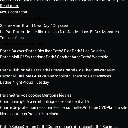
Read more
Nous contacter
Les nouveautés à l'affiche
Spider-Man: Brand New Day
L' Odyssée
La Pat' Patrouille : Le film mission Dino
Des Minions Et Des Monstres
Tous les films
Cinémas dans vos villes
Pathé Balexert
Pathé Dietlikon
Pathé Flon
Pathé Les Galeries
Pathé Mall Of Switzerland
Pathé Spreitenbach
Pathé Westside
ABOS | OFFRES | ÉVÈNEMENTS
Pathé Club
Pathé Pass
Pathé Friends
Pathé Kids
Chèques-cadeaux
Personal Ciné
IMAX
4DX
VIP
Metropolitan Opera
Nos experiences
Ladies Night
Proud Tuesday
LIENS UTILES
Paramétrer vos cookies
Mentions légales
Conditions générales et politique de confidentialité
Charte de protection des données personnelles
Politique CVD
Plan du site
Nous contacter
Publicité au cinéma
À PROPOS DE PATHE
Pathé Suisse
Groupe Pathé
Communiqués de presse
Pathé Business