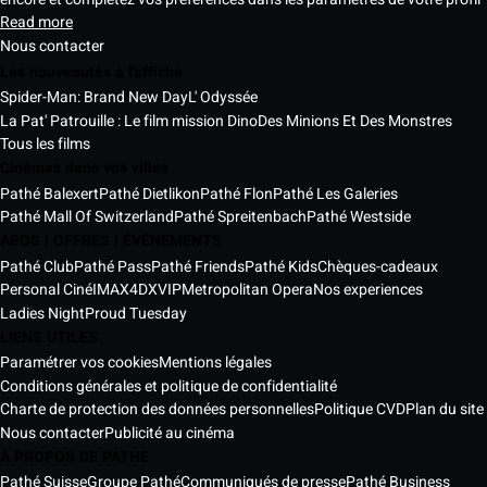
Read more
Nous contacter
Les nouveautés à l'affiche
Spider-Man: Brand New Day
L' Odyssée
La Pat' Patrouille : Le film mission Dino
Des Minions Et Des Monstres
Tous les films
Cinémas dans vos villes
Pathé Balexert
Pathé Dietlikon
Pathé Flon
Pathé Les Galeries
Pathé Mall Of Switzerland
Pathé Spreitenbach
Pathé Westside
ABOS | OFFRES | ÉVÈNEMENTS
Pathé Club
Pathé Pass
Pathé Friends
Pathé Kids
Chèques-cadeaux
Personal Ciné
IMAX
4DX
VIP
Metropolitan Opera
Nos experiences
Ladies Night
Proud Tuesday
LIENS UTILES
Paramétrer vos cookies
Mentions légales
Conditions générales et politique de confidentialité
Charte de protection des données personnelles
Politique CVD
Plan du site
Nous contacter
Publicité au cinéma
À PROPOS DE PATHE
Pathé Suisse
Groupe Pathé
Communiqués de presse
Pathé Business