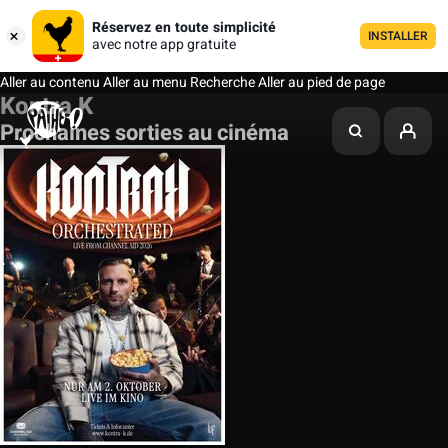
Réservez en toute simplicité
INSTALLER
avec notre app gratuite
Aller au contenu
Aller au menu
Recherche
Aller au pied de page
Kontra K
Prochaines sorties au cinéma