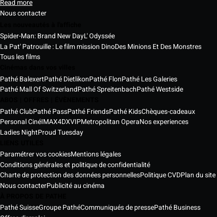
Read more
Nous contacter
Les nouveautés à l'affiche
Spider-Man: Brand New Day
L' Odyssée
La Pat' Patrouille : Le film mission Dino
Des Minions Et Des Monstres
Tous les films
Cinémas dans vos villes
Pathé Balexert
Pathé Dietlikon
Pathé Flon
Pathé Les Galeries
Pathé Mall Of Switzerland
Pathé Spreitenbach
Pathé Westside
ABOS | OFFRES | ÉVÈNEMENTS
Pathé Club
Pathé Pass
Pathé Friends
Pathé Kids
Chèques-cadeaux
Personal Ciné
IMAX
4DX
VIP
Metropolitan Opera
Nos experiences
Ladies Night
Proud Tuesday
LIENS UTILES
Paramétrer vos cookies
Mentions légales
Conditions générales et politique de confidentialité
Charte de protection des données personnelles
Politique CVD
Plan du site
Nous contacter
Publicité au cinéma
À PROPOS DE PATHE
Pathé Suisse
Groupe Pathé
Communiqués de presse
Pathé Business