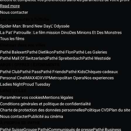
Read more
Nous contacter
Les nouveautés à l'affiche
Spider-Man: Brand New Day
L' Odyssée
La Pat' Patrouille : Le film mission Dino
Des Minions Et Des Monstres
Tous les films
Cinémas dans vos villes
Pathé Balexert
Pathé Dietlikon
Pathé Flon
Pathé Les Galeries
Pathé Mall Of Switzerland
Pathé Spreitenbach
Pathé Westside
ABOS | OFFRES | ÉVÈNEMENTS
Pathé Club
Pathé Pass
Pathé Friends
Pathé Kids
Chèques-cadeaux
Personal Ciné
IMAX
4DX
VIP
Metropolitan Opera
Nos experiences
Ladies Night
Proud Tuesday
LIENS UTILES
Paramétrer vos cookies
Mentions légales
Conditions générales et politique de confidentialité
Charte de protection des données personnelles
Politique CVD
Plan du site
Nous contacter
Publicité au cinéma
À PROPOS DE PATHE
Pathé Suisse
Groupe Pathé
Communiqués de presse
Pathé Business