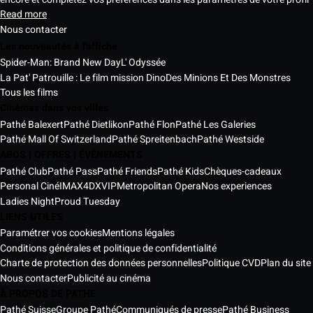
Read more
Nous contacter
Les nouveautés à l'affiche
Spider-Man: Brand New Day
L' Odyssée
La Pat' Patrouille : Le film mission Dino
Des Minions Et Des Monstres
Tous les films
Cinémas dans vos villes
Pathé Balexert
Pathé Dietlikon
Pathé Flon
Pathé Les Galeries
Pathé Mall Of Switzerland
Pathé Spreitenbach
Pathé Westside
ABOS | OFFRES | ÉVÈNEMENTS
Pathé Club
Pathé Pass
Pathé Friends
Pathé Kids
Chèques-cadeaux
Personal Ciné
IMAX
4DX
VIP
Metropolitan Opera
Nos experiences
Ladies Night
Proud Tuesday
LIENS UTILES
Paramétrer vos cookies
Mentions légales
Conditions générales et politique de confidentialité
Charte de protection des données personnelles
Politique CVD
Plan du site
Nous contacter
Publicité au cinéma
À PROPOS DE PATHE
Pathé Suisse
Groupe Pathé
Communiqués de presse
Pathé Business