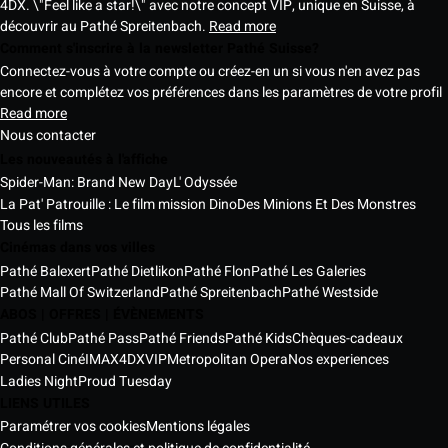
4DX. \"Feel like a star!\" avec notre concept VIP, unique en Suisse, à
découvrir au Pathé Spreitenbach.
Read more
Comment s'inscrire à la newsletter Pathé Suisse?
Connectez-vous à votre compte ou créez-en un si vous n'en avez pas
encore et complétez vos préférences dans les paramètres de votre profil
Read more
Nous contacter
Les nouveautés à l'affiche
Spider-Man: Brand New Day
L' Odyssée
La Pat' Patrouille : Le film mission Dino
Des Minions Et Des Monstres
Tous les films
Cinémas dans vos villes
Pathé Balexert
Pathé Dietlikon
Pathé Flon
Pathé Les Galeries
Pathé Mall Of Switzerland
Pathé Spreitenbach
Pathé Westside
ABOS | OFFRES | ÉVÈNEMENTS
Pathé Club
Pathé Pass
Pathé Friends
Pathé Kids
Chèques-cadeaux
Personal Ciné
IMAX
4DX
VIP
Metropolitan Opera
Nos experiences
Ladies Night
Proud Tuesday
LIENS UTILES
Paramétrer vos cookies
Mentions légales