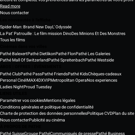
Read more
Nous contacter
Les nouveautés à l'affiche
Spider-Man: Brand New Day
L' Odyssée
La Pat' Patrouille : Le film mission Dino
Des Minions Et Des Monstres
Tous les films
Cinémas dans vos villes
Pathé Balexert
Pathé Dietlikon
Pathé Flon
Pathé Les Galeries
Pathé Mall Of Switzerland
Pathé Spreitenbach
Pathé Westside
ABOS | OFFRES | ÉVÈNEMENTS
Pathé Club
Pathé Pass
Pathé Friends
Pathé Kids
Chèques-cadeaux
Personal Ciné
IMAX
4DX
VIP
Metropolitan Opera
Nos experiences
Ladies Night
Proud Tuesday
LIENS UTILES
Paramétrer vos cookies
Mentions légales
Conditions générales et politique de confidentialité
Charte de protection des données personnelles
Politique CVD
Plan du site
Nous contacter
Publicité au cinéma
À PROPOS DE PATHE
Pathé Suisse
Groupe Pathé
Communiqués de presse
Pathé Business