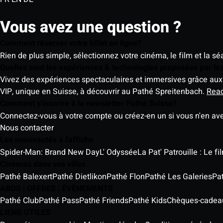
Vous avez une question ?
Comment réserver votre billet en ligne?
Rien de plus simple, sélectionnez votre cinéma, le film et la s
Quelles sont les expériences & technologies proposées par l
Vivez des expériences spectaculaires et immersives grâce aux 
VIP, unique en Suisse, à découvrir au Pathé Spreitenbach.
Rea
Comment s'inscrire à la newsletter Pathé Suisse?
Connectez-vous à votre compte ou créez-en un si vous n'en av
Nous contacter
Les nouveautés à l'affiche
Spider-Man: Brand New Day
L' Odyssée
La Pat' Patrouille : Le f
Cinémas dans vos villes
Pathé Balexert
Pathé Dietlikon
Pathé Flon
Pathé Les Galeries
Pa
ABOS | OFFRES | ÉVÈNEMENTS
Pathé Club
Pathé Pass
Pathé Friends
Pathé Kids
Chèques-cadea
LIENS UTILES