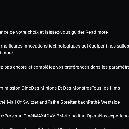
éance de votre choix et laissez-vous guider
Read more
es cinémas Pathé Suisse?
meilleures innovations technologiques qui équipent nos salles
d more
ez pas encore et complétez vos préférences dans les paramètre
ilm mission Dino
Des Minions Et Des Monstres
Tous les films
thé Mall Of Switzerland
Pathé Spreitenbach
Pathé Westside
ux
Personal Ciné
IMAX
4DX
VIP
Metropolitan Opera
Nos experienc