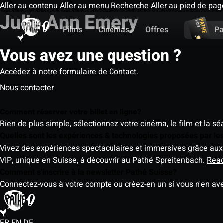
Aller au contenu
Aller au menu
Recherche
Aller au pied de pag
Julie Ann Emery
Films
Cinémas
Offres
Pa
Vous avez une question ?
Accédez à notre formulaire de Contact.
Nous contacter
Comment réserver votre billet en ligne?
Rien de plus simple, sélectionnez votre cinéma, le film et la s
Quelles sont les expériences & technologies proposées par l
Vivez des expériences spectaculaires et immersives grâce aux 
VIP, unique en Suisse, à découvrir au Pathé Spreitenbach.
Rea
Comment s'inscrire à la newsletter Pathé Suisse?
Connectez-vous à votre compte ou créez-en un si vous n'en av
FR
EN
DE