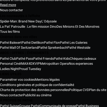
Read more
Nous contacter
Les nouveautés à l'affiche
Spider-Man: Brand New Day
L' Odyssée
La Pat' Patrouille : Le film mission Dino
Des Minions Et Des Monstres
Tous les films
Cinémas dans vos villes
Pathé Balexert
Pathé Dietlikon
Pathé Flon
Pathé Les Galeries
Pathé Mall Of Switzerland
Pathé Spreitenbach
Pathé Westside
ABOS | OFFRES | ÉVÈNEMENTS
Pathé Club
Pathé Pass
Pathé Friends
Pathé Kids
Chèques-cadeaux
Personal Ciné
IMAX
4DX
VIP
Metropolitan Opera
Nos experiences
Ladies Night
Proud Tuesday
LIENS UTILES
Paramétrer vos cookies
Mentions légales
Conditions générales et politique de confidentialité
Charte de protection des données personnelles
Politique CVD
Plan du site
Nous contacter
Publicité au cinéma
À PROPOS DE PATHE
Pathé Suisse
Groupe Pathé
Communiqués de presse
Pathé Business