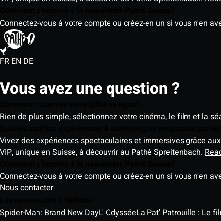
Comment s'inscrire à la newsletter Pathé Suisse?
Connectez-vous à votre compte ou créez-en un si vous n'en av
FR
EN
DE
Vous avez une question ?
Comment réserver votre billet en ligne?
Rien de plus simple, sélectionnez votre cinéma, le film et la s
Quelles sont les expériences & technologies proposées par l
Vivez des expériences spectaculaires et immersives grâce aux 
VIP, unique en Suisse, à découvrir au Pathé Spreitenbach.
Rea
Comment s'inscrire à la newsletter Pathé Suisse?
Connectez-vous à votre compte ou créez-en un si vous n'en av
Nous contacter
Les nouveautés à l'affiche
Spider-Man: Brand New Day
L' Odyssée
La Pat' Patrouille : Le f