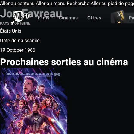
Aller au contenu
Aller au menu
Recherche
Aller au pied de pag
Jon Favreau
Films
Cinémas
Offres
Pa
PAYS D'ORIGINE
États-Unis
Date de naissance
19 October 1966
Prochaines sorties au cinéma