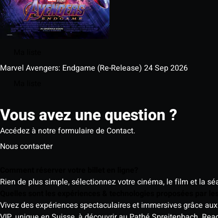
Ma liste
Marvel Avengers: Endgame (Re-Release)
24 Sep 2026
Ma liste
Vous avez une question ?
Accédez à notre formulaire de Contact.
Nous contacter
Comment réserver votre billet en ligne?
Rien de plus simple, sélectionnez votre cinéma, le film et la s
Quelles sont les expériences & technologies proposées par l
Vivez des expériences spectaculaires et immersives grâce aux 
VIP, unique en Suisse, à découvrir au Pathé Spreitenbach.
Rea