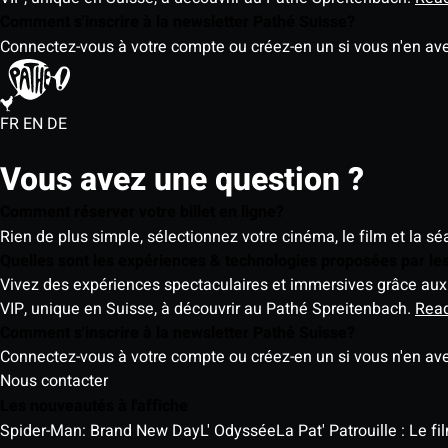
Comment s'inscrire à la newsletter Pathé Suisse?
Connectez-vous à votre compte ou créez-en un si vous n'en av
FR
EN
DE
Vous avez une question ?
Comment réserver votre billet en ligne?
Rien de plus simple, sélectionnez votre cinéma, le film et la s
Quelles sont les expériences & technologies proposées par l
Vivez des expériences spectaculaires et immersives grâce aux 
VIP, unique en Suisse, à découvrir au Pathé Spreitenbach.
Rea
Comment s'inscrire à la newsletter Pathé Suisse?
Connectez-vous à votre compte ou créez-en un si vous n'en av
Nous contacter
Les nouveautés à l'affiche
Spider-Man: Brand New Day
L' Odyssée
La Pat' Patrouille : Le f