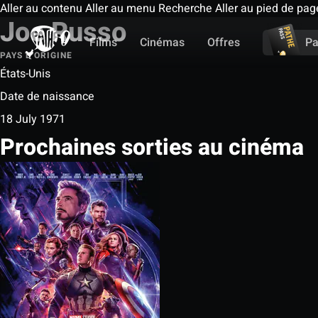
Aller au contenu
Aller au menu
Recherche
Aller au pied de pag
Joe Russo
Films
Cinémas
Offres
Pa
PAYS D'ORIGINE
États-Unis
Date de naissance
18 July 1971
Prochaines sorties au cinéma