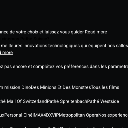
éance de votre choix et laissez-vous guider
Read more
es cinémas Pathé Suisse?
meilleures innovations technologiques qui équipent nos salles
d more
ez pas encore et complétez vos préférences dans les paramètre
ilm mission Dino
Des Minions Et Des Monstres
Tous les films
thé Mall Of Switzerland
Pathé Spreitenbach
Pathé Westside
ux
Personal Ciné
IMAX
4DX
VIP
Metropolitan Opera
Nos experienc