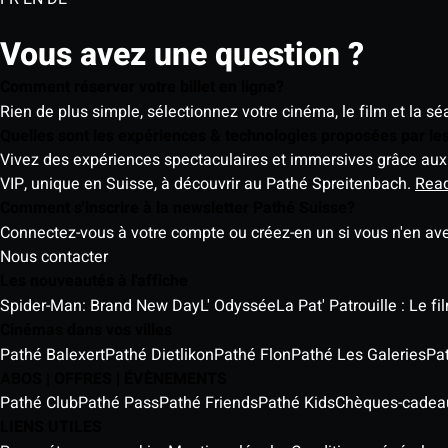
Vous avez une question ?
Comment réserver votre billet en ligne?
Rien de plus simple, sélectionnez votre cinéma, le film et la s
Quelles sont les expériences & technologies proposées par l
Vivez des expériences spectaculaires et immersives grâce aux 
VIP, unique en Suisse, à découvrir au Pathé Spreitenbach.
Rea
Comment s'inscrire à la newsletter Pathé Suisse?
Connectez-vous à votre compte ou créez-en un si vous n'en av
Nous contacter
Les nouveautés à l'affiche
Spider-Man: Brand New Day
L' Odyssée
La Pat' Patrouille : Le f
Cinémas dans vos villes
Pathé Balexert
Pathé Dietlikon
Pathé Flon
Pathé Les Galeries
Pa
ABOS | OFFRES | ÉVÈNEMENTS
Pathé Club
Pathé Pass
Pathé Friends
Pathé Kids
Chèques-cadea
LIENS UTILES