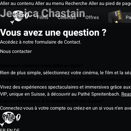
Aller au contenu
Aller au menu
Recherche
Aller au pied de pag
Jessica Chastain
Films
Cinémas
Offres
Pa
Vous avez une question ?
Accédez à notre formulaire de Contact.
Nous contacter
Comment réserver votre billet en ligne?
Rien de plus simple, sélectionnez votre cinéma, le film et la s
Quelles sont les expériences & technologies proposées par l
Vivez des expériences spectaculaires et immersives grâce aux 
VIP, unique en Suisse, à découvrir au Pathé Spreitenbach.
Rea
Comment s'inscrire à la newsletter Pathé Suisse?
Connectez-vous à votre compte ou créez-en un si vous n'en av
FR
EN
DE