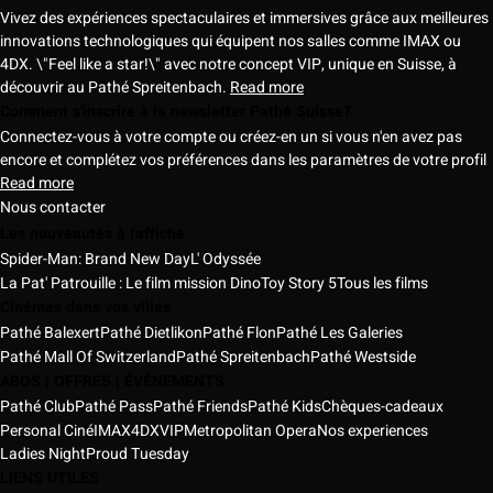
Vivez des expériences spectaculaires et immersives grâce aux meilleures
innovations technologiques qui équipent nos salles comme IMAX ou
4DX. \"Feel like a star!\" avec notre concept VIP, unique en Suisse, à
découvrir au Pathé Spreitenbach.
Read more
Comment s'inscrire à la newsletter Pathé Suisse?
Connectez-vous à votre compte ou créez-en un si vous n'en avez pas
encore et complétez vos préférences dans les paramètres de votre profil
Read more
Nous contacter
Les nouveautés à l'affiche
Spider-Man: Brand New Day
L' Odyssée
La Pat' Patrouille : Le film mission Dino
Toy Story 5
Tous les films
Cinémas dans vos villes
Pathé Balexert
Pathé Dietlikon
Pathé Flon
Pathé Les Galeries
Pathé Mall Of Switzerland
Pathé Spreitenbach
Pathé Westside
ABOS | OFFRES | ÉVÈNEMENTS
Pathé Club
Pathé Pass
Pathé Friends
Pathé Kids
Chèques-cadeaux
Personal Ciné
IMAX
4DX
VIP
Metropolitan Opera
Nos experiences
Ladies Night
Proud Tuesday
LIENS UTILES